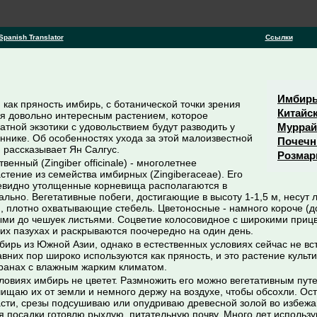
Spanish Translator
Ссылки
Имбир
как пряность имбирь, с ботанической точки зрения
Китайс
ся довольно интересным растением, которое
тной экзотики с удовольствием будут разводить у
Муррай
ннике. Об особенностях ухода за этой малоизвестной
Почечн
й рассказывает Ян Салгус.
Розмар
венный (Zingiber officinale) - многолетнее
стение из семейства имбирных (Zingiberaceae). Его
евидно утолщенные корневища располагаются в
ально. Вегетативные побеги, достигающие в высоту 1-1,5 м, несут
, плотно охватывающие стебель. Цветоносные - намного короче (до
ми до чешуек листьями. Соцветие колосовидное с широкими приц
 их пазухах и раскрываются поочередно на один день.
ирь из Южной Азии, однако в естественных условиях сейчас не вст
вних пор широко используются как пряность, и это растение культ
транах с влажным жарким климатом.
ловиях имбирь не цветет. Размножить его можно вегетативным пут
чищаю их от земли и немного держу на воздухе, чтобы обсохли. О
асти, срезы подсушиваю или опудриваю древесной золой во избеж
я посадки готовлю рыхлую, питательную почву. Много лет использ