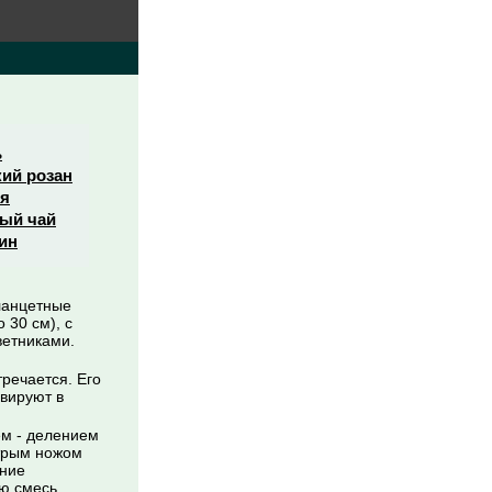
ь
кий розан
я
ый чай
ин
 ланцетные
 30 см), с
ветниками.
речается. Его
ивируют в
ем - делением
стрым ножом
ание
ую смесь